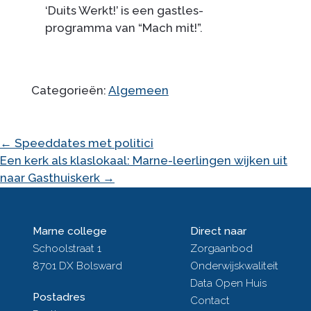
‘Duits Werkt!’ is een gastles-
programma van “Mach mit!”.
Categorieën:
Algemeen
BERICHT
←
Speeddates met politici
Een kerk als klaslokaal: Marne-leerlingen wijken uit
NAVIGATIE
naar Gasthuiskerk
→
Marne college
Direct naar
Schoolstraat 1
Zorgaanbod
8701 DX Bolsward
Onderwijskwaliteit
Data Open Huis
Postadres
Contact